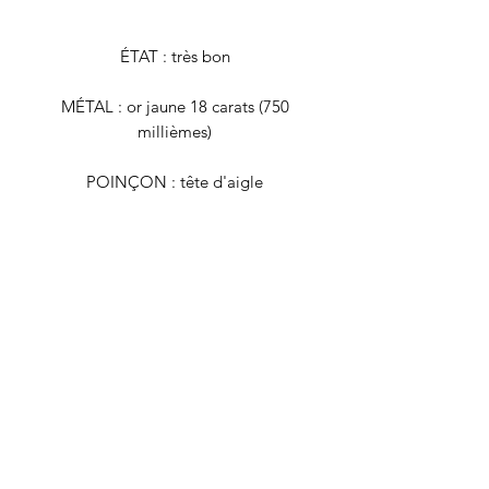
ÉTAT : très bon
MÉTAL : or jaune 18 carats (750
millièmes)
POINÇON : tête d'aigle
TOUR DE DOIGT : 54 (FR)
POIDS BRUT : 1,3 grammes
Tous nos bijoux font l'objet d'une
authentification et d'une remise en état
avant d'être proposés à la vente. Il
s'agit de bijoux vintage, déjà portés,
qui peuvent présenter de légers signes
du temps. Nos descriptions se veulent