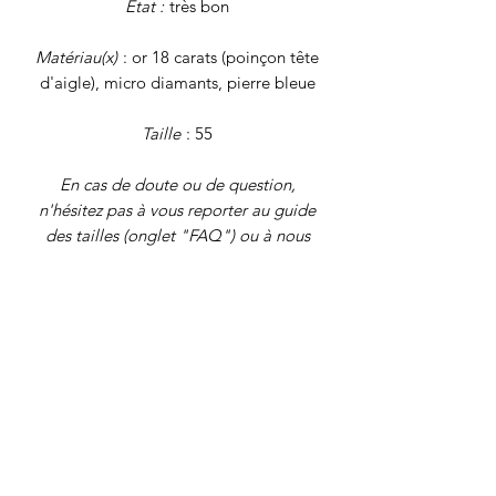
Etat :
très bon
Matériau(x)
: or 18 carats (poinçon tête
d'aigle), micro diamants, pierre bleue
Taille
: 55
En cas de doute ou de question,
n'hésitez pas à vous reporter au guide
des tailles (onglet "FAQ") ou à nous
écrire !
Poids brut
: 2,15 grammes
Tous nos
bijoux font l'objet d'une
authentification et d'une remise en état
avant d'être proposés à la vente. Il
s'agit de bijoux vintage, déjà portés,