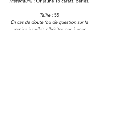
Matériau(x)
: Or jaune 18 carats, perles.
Taille
: 55
En cas de doute (ou de question sur la
remise à taille), n'hésitez pas à vous
reporter au guide des tailles (onglet
"FAQ") ou à nous écrire !
Poids
: 1,95 gr
Tous nos bijoux font l'objet d'une
authentification et d'une remise en état
avant d'être proposés à la vente.