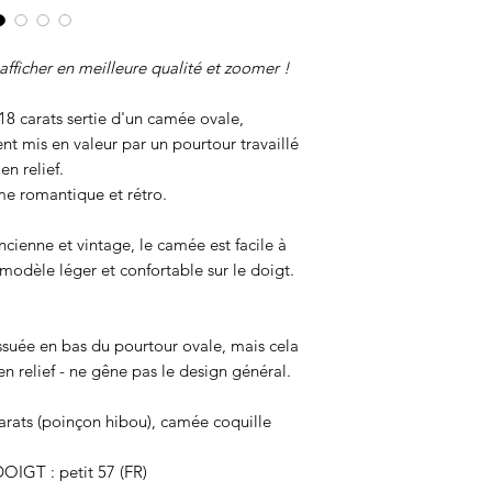
afficher en meilleure qualité et zoomer !
18 carats sertie d'un camée ovale,
ent mis en valeur par un pourtour travaillé
en relief.
me romantique et rétro.
ncienne et vintage, le camée est facile à
n modèle léger et confortable sur le doigt.
suée en bas du pourtour ovale, mais cela
 en relief - ne gêne pas le design général.
arats (poinçon hibou), camée coquille
IGT : petit 57 (FR)