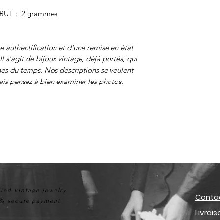
RUT : 2 grammes
ne authentification et d'une remise en état
Il s'agit de bijoux vintage, déjà portés, qui
nes du temps. Nos descriptions se veulent
mais pensez à bien examiner les photos.
fied vintage jewelry
Conta
% secure payment
Livrai