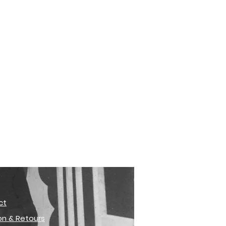
ct
son & Retours