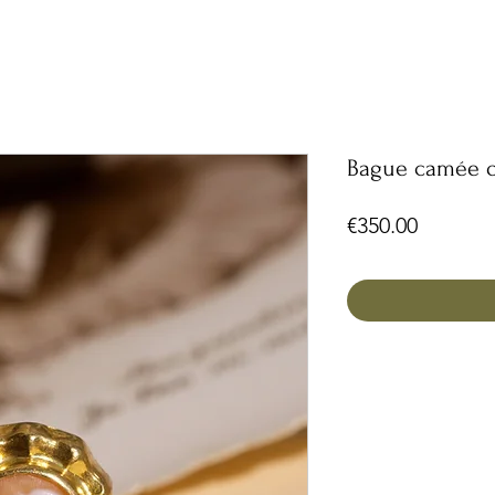
Bague camée o
Price
€350.00