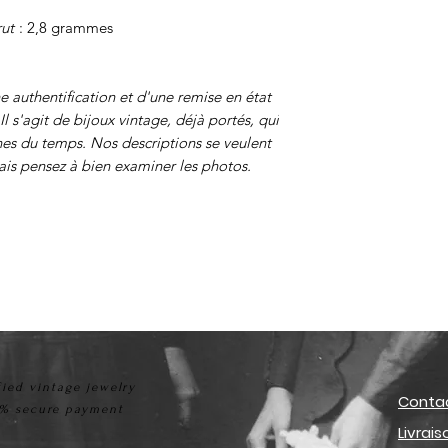
ut
: 2,8 grammes
ne authentification et d'une remise en état
Il s'agit de bijoux vintage, déjà portés, qui
nes du temps. Nos descriptions se veulent
mais pensez à bien examiner les photos.
fied vintage jewelry
Conta
% secure payment
Livrai