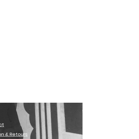
ct
son & Retours