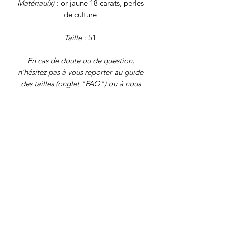
Matériau(x)
: or jaune 18 carats, perles
de culture
Taille
: 51
En cas de doute ou de question,
n'hésitez pas à vous reporter au guide
des tailles (onglet "FAQ") ou à nous
écrire !
Poids brut
: 5,1 grammes
Tous nos
bijoux font l'objet d'une
authentification et d'une remise en état
avant d'être proposés à la vente. Il
s'agit de bijoux vintage, déjà portés,
qui peuvent présenter de légers signes
du temps. Nos descriptions se veulent
les plus précises possibles, mais pensez