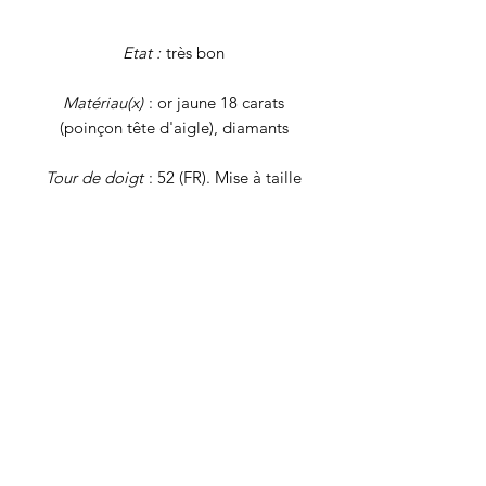
Etat :
très bon
Matériau(x)
: or jaune 18 carats
(poinçon tête d'aigle), diamants
Tour de doigt
: 52 (FR). Mise à taille
possible en bijouterie.
Poids brut
: 3 grammes
Tous nos
bijoux font l'objet d'une
authentification et d'une remise en état
avant d'être proposés à la vente. Il
s'agit de bijoux vintage, déjà portés,
qui peuvent présenter de légers signes
du temps. Nos descriptions se veulent
les plus précises possibles, mais pensez