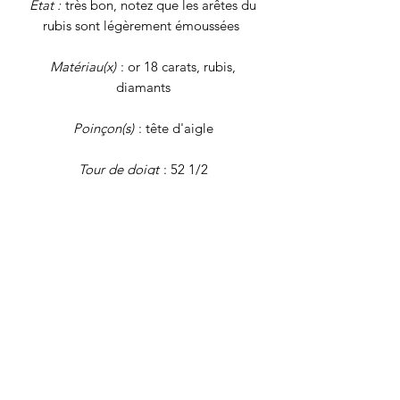
Etat :
très bon, notez que les arêtes du
rubis sont légèrement émoussées
Matériau(x)
: or 18 carats, rubis,
diamants
Poinçon(s)
: tête d'aigle
Tour de doigt
: 52 1/2
Poids brut
: 3,7 grammes
Tous nos
bijoux font l'objet d'une
authentification et d'une remise en état
avant d'être proposés à la vente. Il
s'agit de bijoux vintage, déjà portés,
qui peuvent présenter de légers signes
du temps. Nos descriptions se veulent
les plus précises possibles, mais pensez