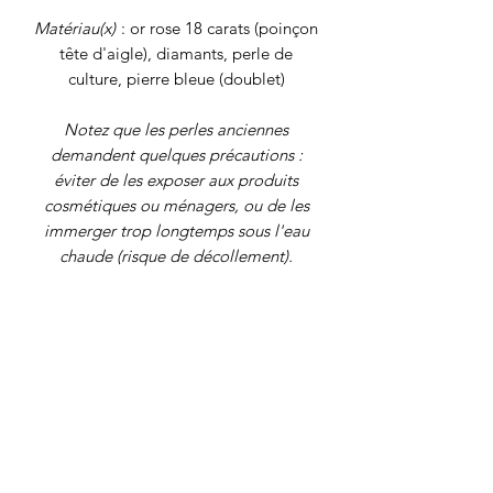
Matériau(x)
: or rose 18 carats (poinçon
tête d'aigle), diamants, perle de
culture, pierre bleue (doublet)
Notez que les perles anciennes
demandent quelques précautions :
éviter de les exposer aux produits
cosmétiques ou ménagers, ou de les
immerger trop longtemps sous l'eau
chaude (risque de décollement).
Tour de doigt
: 55 (FR)
Poids brut
: 1,7 grammes
Tous nos
bijoux font l'objet d'une
authentification et d'une remise en état
avant d'être proposés à la vente. Il