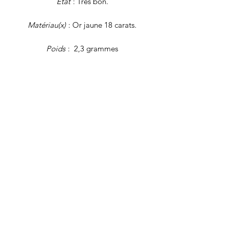
Etat
: Très bon.
Matériau(x)
: Or jaune 18 carats.
Poids
: 2,3 grammes
Taille
: 54
En cas de doute (ou de question sur la
remise à taille), n'hésitez pas à vous
reporter au guide des tailles (onglet
"FAQ") ou à nous écrire !
Tous nos bijoux font l'objet d'une
authentification et d'une remise en état
avant d'être proposés à la vente.