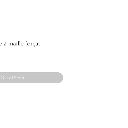
é à maille forçat
Out of Stock