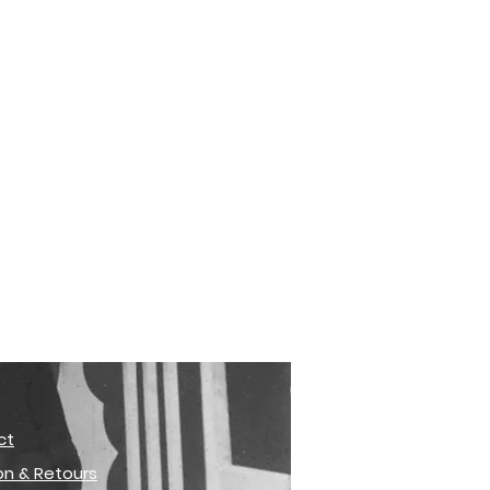
ct
son & Retours