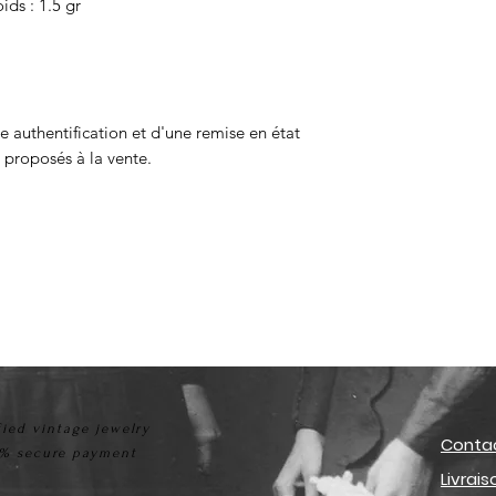
ids : 1.5 gr
ne authentification et d'une remise en état
 proposés à la vente.
fied vintage jewelry
Conta
% secure payment
Livrai