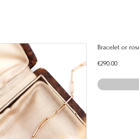
Bracelet or ros
Price
€290.00