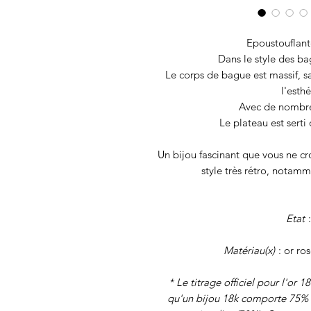
Epoustouflante
Dans le style des b
Le corps de bague est massif, 
l'esth
Avec de nombre
Le plateau est serti
Un bijou fascinant que vous ne cr
style très rétro, notamm
Etat
:
Matériau(x)
: or ro
* Le titrage officiel pour l'or 1
qu'un bijou 18k comporte 75% 