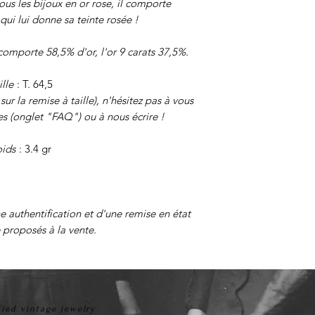
s les bijoux en or rose, il comporte
ui lui donne sa teinte rosée !
s comporte 58,5% d'or, l'or 9 carats 37,5%.
ille
: T. 64,5
ur la remise à taille), n'hésitez pas à vous
es (onglet "FAQ") ou à nous écrire !
ids
: 3.4 gr
ne authentification et d'une remise en état
 proposés à la vente.
fied vintage jewelry