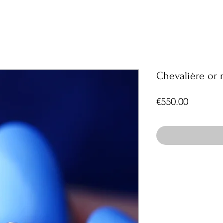
Chevalière or 
Price
€550.00