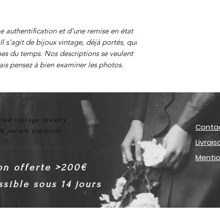
e authentification et d'une remise en état
Il s'agit de bijoux vintage, déjà portés, qui
nes du temps. Nos descriptions se veulent
mais pensez à bien examiner les photos.
fied vintage jewelry
Conta
% secure payment
Livrai
Mentio
on offerte >200€
sible sous 14 jours