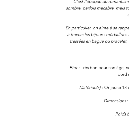
C'est l'époque du romantisme
sombre, parfois macabre, mais t
s
En particulier, on aime à se rapp
à travers les bijoux : médaillon
tressées en bague ou bracelet,
Etat :
Très bon pour son âge, no
bord s
Matériau(x)
: Or jaune 18 c
Dimensions
:
Poids b