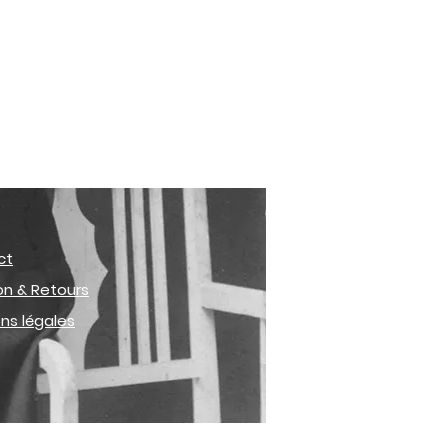
ct
son & Retours
ns légales