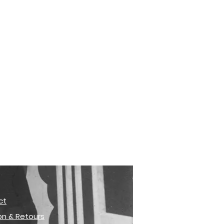
ct
son & Retours