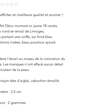
afficher en meilleure qualité et zoomer !
Art Déco monture or jaune 18 carats,
n rond en émail de Limoges,
n portant une coiffe, sur fond bleu.
nitions irisées, beau pourtour ajouré.
ns l'émail au niveau de la coloration du
s. Les manques n'ont effacé aucun détail
couleur de la peau.
oinçon tête d'aigle), cabochon émaillé
mètre
: 2,5 cm
rut
: 2 grammes