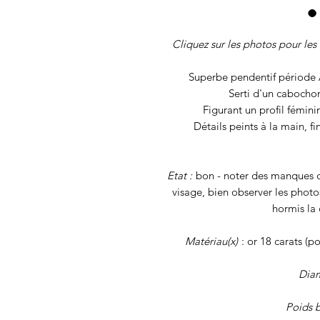
Cliquez sur les photos pour les 
Superbe pendentif période 
Serti d'un cabocho
Figurant un profil fémini
Détails peints à la main, fi
Etat :
bon - noter des manques da
visage, bien observer les photo
hormis la 
Matériau(x)
: or 18 carats (p
Dia
Poids b