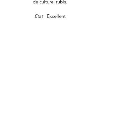
de culture, rubis.
Etat
: Excellent
Dimensions :
hauteur (bélière incluse)
3.5 cm x largeur 2.3 cm
Poids
: 3 grammes
Tous nos bijoux font l'objet d'une
authentification et d'une remise en état
avant d'être proposés à la vente.
Bijoux vintage certifiés