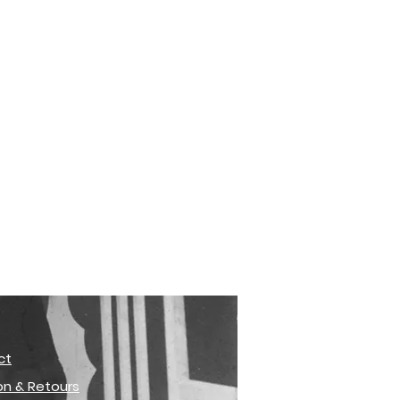
ct
son & Retours