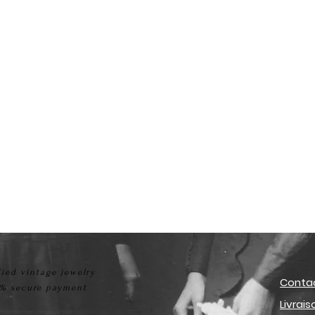
fied vintage jewelry
Conta
% secure payment
Livrai