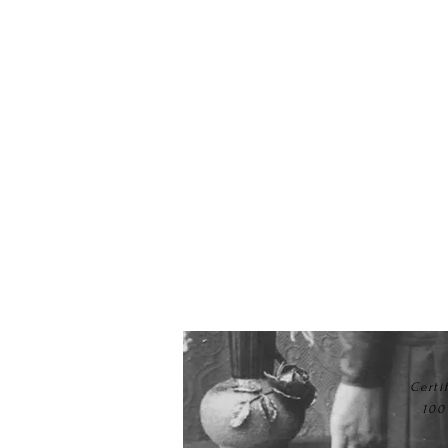
Certi
100