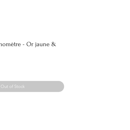
rmomètre - Or jaune &
Out of Stock