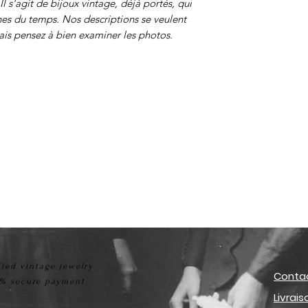
Il s'agit de bijoux vintage, déjà portés, qui
nes du temps. Nos descriptions se veulent
mais pensez à bien examiner les photos.
fied vintage jewelry
Conta
% secure payment
Livrai