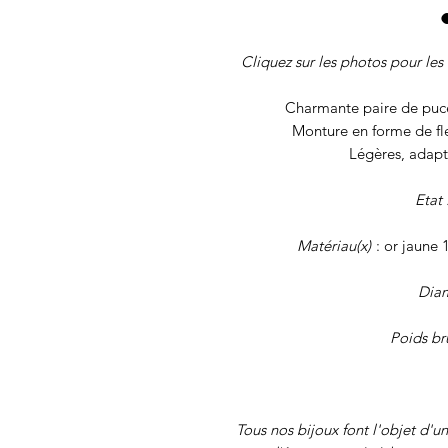
Cliquez sur les photos pour les 
Charmante paire de puces
Monture en forme de fle
Légères, adapt
Etat 
Matériau(x)
: or jaune 
Dia
Poids br
Tous nos
bijoux font l'objet d'un