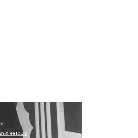
ct
son & Retours