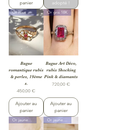
panier
adopté !
Or rose 18K
Or gris 18K
Bague
Bague Art Déco,
romantique rubis
rubis Shocking
& perles, 19ème
Pink & diamants
s.
Prix
720,00 €
Prix
450,00 €
Ajouter au
Ajouter au
panier
panier
Or jaune & gris 18K
Or jaune 18K