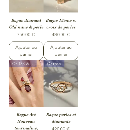
Bague diamant
Bague 19ème s.
Old mine & perle
croix de perles
Prix
Prix
750,00 €
480,00 €
Ajouter au
Ajouter au
panier
panier
Or 18K & argent
Or rose
Bague Art
Bague perles et
Nouveau
diamants
tourmaline,
Prix
420,00 €