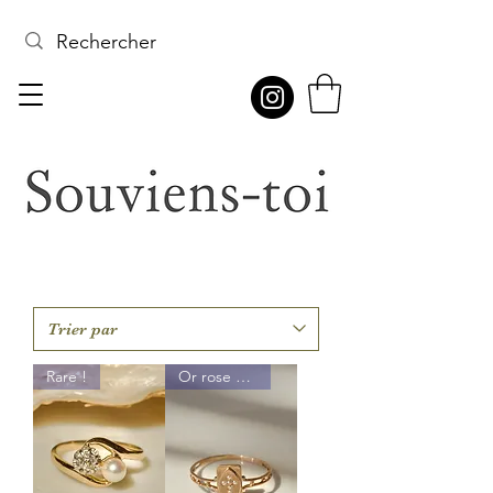
Rare !
Or rose 18K