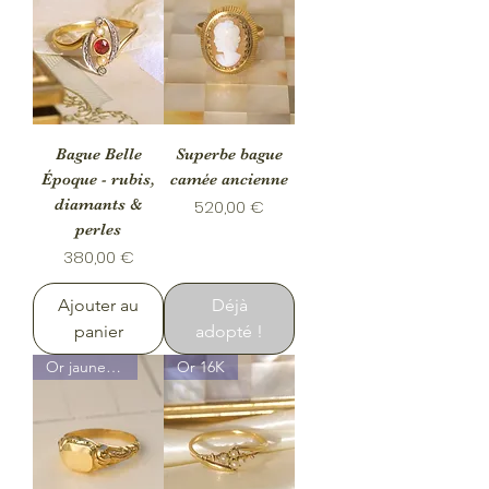
Bague Belle
Superbe bague
Époque - rubis,
camée ancienne
diamants &
Prix
520,00 €
perles
Prix
380,00 €
Ajouter au
Déjà
panier
adopté !
Or jaune 18K
Or 16K