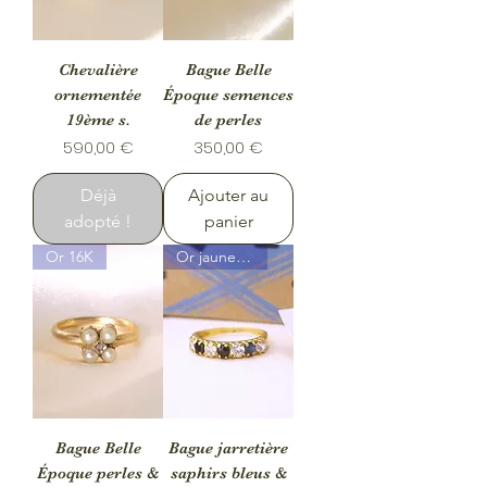
Chevalière
Bague Belle
ornementée
Époque semences
19ème s.
de perles
Prix
Prix
590,00 €
350,00 €
Déjà
Ajouter au
adopté !
panier
Or 16K
Or jaune 18K
Bague Belle
Bague jarretière
Époque perles &
saphirs bleus &