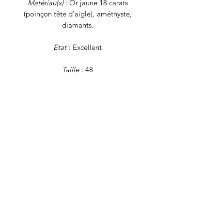
Matériau(x)
: Or jaune 18 carats
(poinçon tête d'aigle)
,
améthyste,
diamants.
Etat
: Excellent
Taille
: 48
En cas de doute (ou de question sur la
remise à taille), n'hésitez pas à vous
reporter au guide des tailles (onglet
"FAQ") ou à nous écrire !
Poids
: 2,2 grammes
Tous nos bijoux font l'objet d'une
authentification et d'une remise en état
avant d'être proposés à la vente.