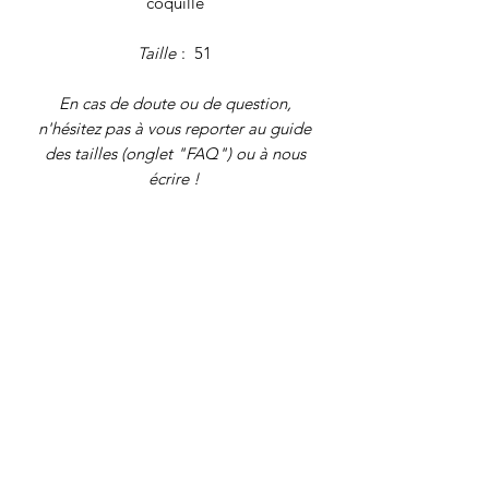
coquille
Taille
: 51
En cas de doute ou de question,
n'hésitez pas à vous reporter au guide
des tailles (onglet "FAQ") ou à nous
écrire !
Poids brut
: 2,8 grammes
Tous nos
bijoux font l'objet d'une
authentification et d'une remise en état
avant d'être proposés à la vente. Il
s'agit de bijoux vintage, déjà portés,
qui peuvent présenter de légers signes
du temps. Nos descriptions se veulent
les plus précises possibles, mais pensez