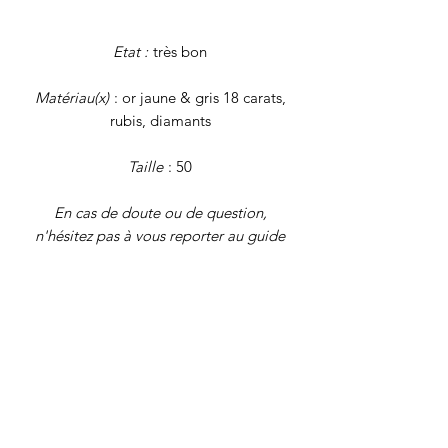
Etat :
très bon
Matériau(x)
: or jaune & gris 18 carats,
rubis, diamants
Taille
: 50
En cas de doute ou de question,
n'hésitez pas à vous reporter au guide
des tailles (onglet "FAQ") ou à nous
écrire !
Poids brut
: 2,3 grammes
Tous nos
bijoux font l'objet d'une
authentification et d'une remise en état
avant d'être proposés à la vente. Il