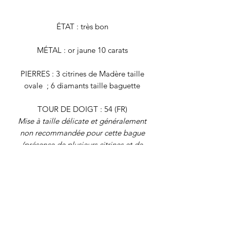
ÉTAT : très bon
MÉTAL : or jaune 10 carats
PIERRES : 3 citrines de Madère taille
ovale ; 6 diamants taille baguette
TOUR DE DOIGT : 54 (FR)
Mise à taille délicate et généralement
non recommandée pour cette bague
(présence de plusieurs citrines et de
diamants baguette ; structure en or
10K). Nous contacter au besoin
POIDS BRUT : 2,1 grammes
Tous nos bijoux font l'objet d'une