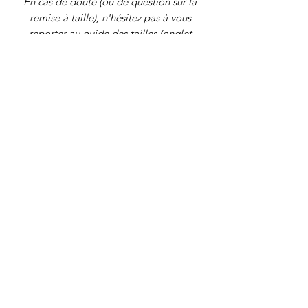
En cas de doute (ou de question sur la
remise à taille), n'hésitez pas à vous
reporter au guide des tailles (onglet
"FAQ") ou à nous écrire !
Tous nos bijoux font l'objet d'une
authentification et d'une remise en état
avant d'être proposés à la vente.
Bijoux vintage certifiés
Paiement sécurisé