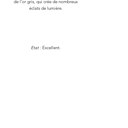
de l'or gris, qui crée de nombreux
éclats de lumière.
Etat
: Excellent.
Matériau(x)
: Or 14 carats, saphirs,
éclats de diamant.
Taille :
52
Poids
: 2,33 grammes
Tous nos bijoux font l'objet d'une
authentification et d'une remise en état