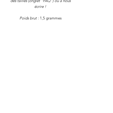
des tailles (onglet "FAQ") ou à nous
écrire !
Poids brut
: 1,5 grammes
Tous nos
bijoux font l'objet d'une
authentification et d'une remise en état
avant d'être proposés à la vente. Il
s'agit de bijoux vintage, déjà portés,
qui peuvent présenter de légers signes
du temps. Nos descriptions se veulent
les plus précises possibles, mais pensez
à bien examiner les photos.