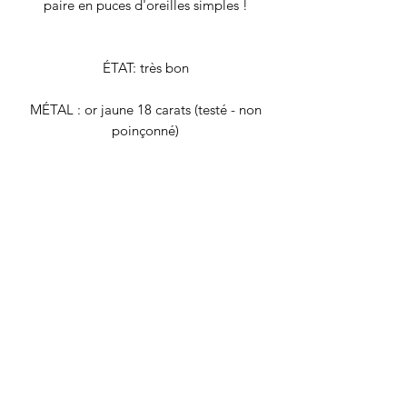
paire en puces d'oreilles simples !
ÉTAT: très bon
MÉTAL : or jaune 18 carats (testé - non
poinçonné)
LONGUEUR : 3,4 cm
POIDS BRUT : 1,7 grammes
Tous nos bijoux font l'objet d'une
authentification et d'une remise en état
avant d'être proposés à la vente. Il
s'agit de bijoux vintage, déjà portés,
qui peuvent présenter de légers signes
du temps. Nos descriptions se veulent
les plus précises possibles, mais pensez