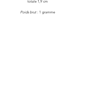
totale 1,9 cm
Poids brut
: 1 gramme
Tous nos
bijoux font l'objet d'une
authentification et d'une remise en état
avant d'être proposés à la vente. Il
s'agit de bijoux vintage, déjà portés,
qui peuvent présenter de légers signes
du temps. Nos descriptions se veulent
les plus précises possibles, mais pensez
à bien examiner les photos.