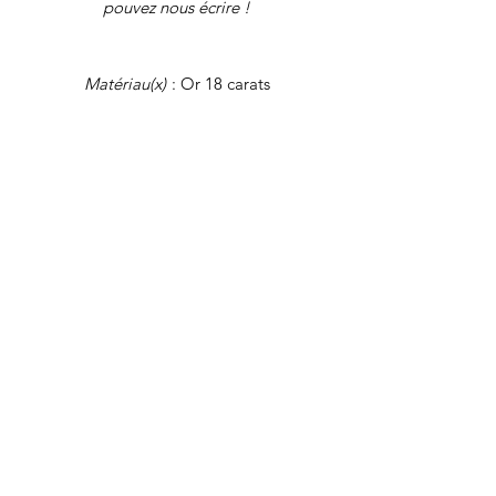
pouvez nous écrire !
Matériau(x)
: Or 18 carats
Dimensions
: 3 cm x 2,8 cm au plus
large
Etat
: Excellent état
Poids
: 3,58 gr
Tous nos bijoux font l'objet d'une
authentification et d'une remise en état
avant d'être proposés à la vente.