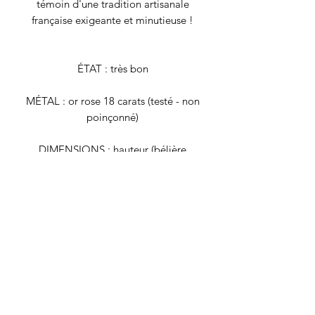
témoin d'une tradition artisanale
française exigeante et minutieuse !
ÉTAT : très bon
MÉTAL : or rose 18 carats (testé - non
poinçonné)
DIMENSIONS : hauteur (bélière
comprise) 2.7 cm x largeur 1.9 cm
POIDS BRUT : 2.4 grammes
Tous nos bijoux font l'objet d'une
authentification et d'une remise en état
avant d'être proposés à la vente. Il
s'agit de bijoux vintage, déjà portés,
qui peuvent présenter de légers signes