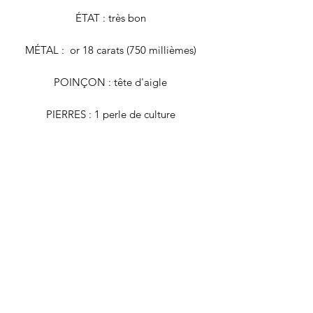
ÉTAT : très bon
MÉTAL : or 18 carats (750 millièmes)
POINÇON : tête d'aigle
PIERRES : 1 perle de culture
TOUR DE DOIGT : 47 (FR)
POIDS BRUT : 2,3 grammes
Tous nos bijoux font l'objet d'une
authentification et d'une remise en état
avant d'être proposés à la vente. Il
s'agit de bijoux vintage, déjà portés,
qui peuvent présenter de légers signes
du temps. Nos descriptions se veulent