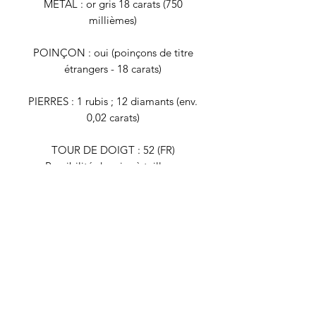
MÉTAL : or gris 18 carats (750
millièmes)
POINÇON : oui (poinçons de titre
étrangers - 18 carats)
PIERRES : 1 rubis ; 12 diamants (env.
0,02 carats)
TOUR DE DOIGT : 52 (FR)
Possibilité de mise à taille en
bijouterie
POIDS BRUT : 4,3 grammes
Tous nos bijoux font l'objet d'une
authentification et d'une remise en état
avant d'être proposés à la vente. Il
s'agit de bijoux vintage, déjà portés,